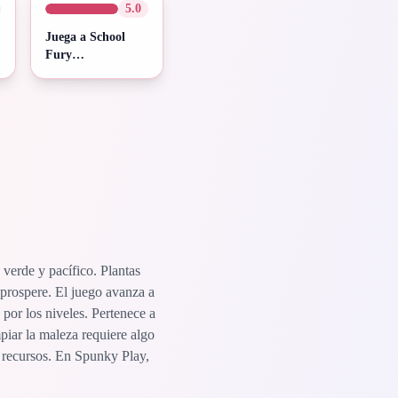
5.0
Juega a School
Fury
Desbloqueado -
Juego de Puzzles
Gratis Online
verde y pacífico. Plantas
 prospere. El juego avanza a
 por los niveles. Pertenece a
piar la maleza requiere algo
s recursos. En Spunky Play,