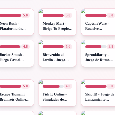
Spunky Play
5.0
5.0
5.0
Neon Rush -
Monkey Mart -
CaptchaWare -
Plataforma de
Dirige Tu Propio
Resuelve
Ritmo Online
Supermercado |
microjuegos de
Gratis | Spunky
Spunky Play
CAPTCHA online
Play
| Spunky Play
4.8
5.0
3.8
Bucket Smash -
Bienvenido al
Sprunkilarity -
Juego Casual
Jardín - Juega
Juego de Ritmo
Gratis Online |
gratis al juego de
Gratis en Línea |
Spunky Play
simulación de
Juega en el
puzzles online
Navegador
5.0
4.0
5.0
Escape Tsunami
Fish It Online -
Skip It! - Juego de
Brainrots Online -
Simulador de
Lanzamiento
Juega gratis en tu
Pesca de Roblox
Gratis en
navegador
Gratis en tu
Navegador |
Navegador
Spunky Play