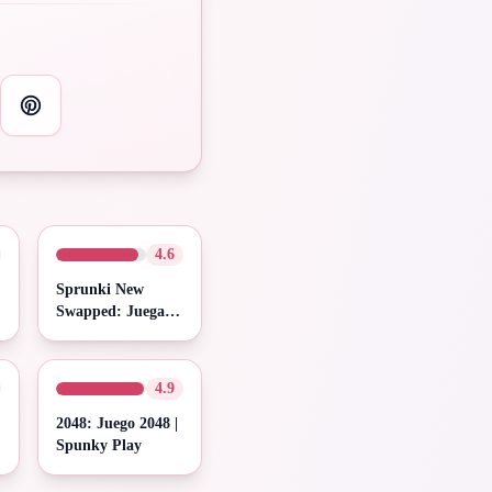
4.6
Sprunki New
Swapped: Juega
Sprunki New
Swapped en
Spunky Jugar
4.9
ahora
2048: Juego 2048 |
Spunky Play