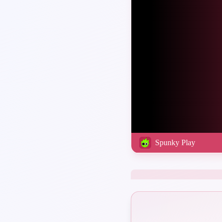
Spunky Play