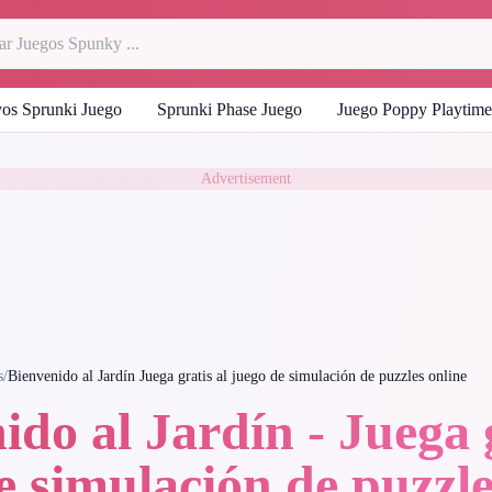
os Sprunki Juego
Sprunki Phase Juego
Juego Poppy Playtime
Advertisement
s
/
Bienvenido al Jardín Juega gratis al juego de simulación de puzzles online
ido al Jardín - Juega g
e simulación de puzzle