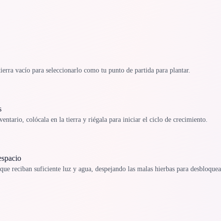
ierra vacío para seleccionarlo como tu punto de partida para plantar.
s
entario, colócala en la tierra y riégala para iniciar el ciclo de crecimiento.
espacio
 que reciban suficiente luz y agua, despejando las malas hierbas para desbloque