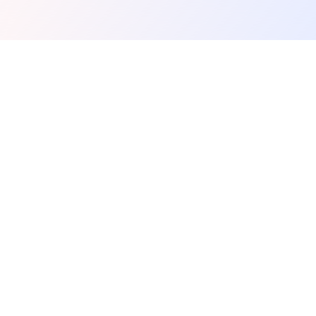
Spunky Play
¡Experimenta la magia de Spunky Jugar - donde la música
se encuentra con los juegos! Crea pistas increíbles con