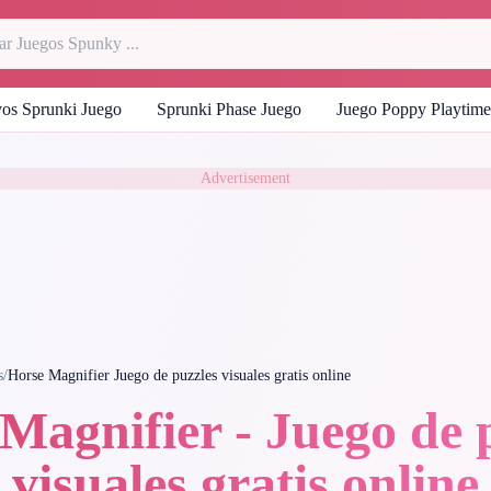
os Sprunki Juego
Sprunki Phase Juego
Juego Poppy Playtime
Advertisement
s
/
Horse Magnifier Juego de puzzles visuales gratis online
Magnifier - Juego de 
visuales gratis online