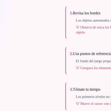
1
.
Revisa los bordes
Los objetos aumentados o
💡
Observa de cerca los 
rápido.
2
.
Usa puntos de referenci
El fondo del juego propor
💡
Compara los elementos
3
.
Tómate tu tiempo
Los primeros niveles no 
💡
Mueve el cursor con cu