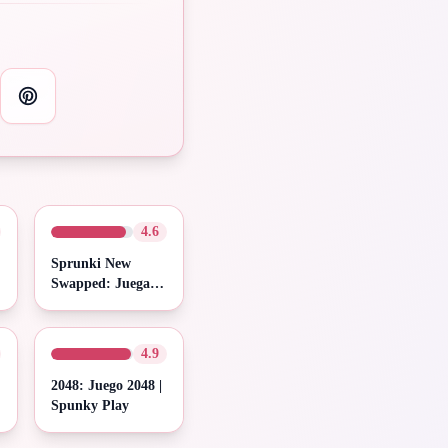
4.6
Sprunki New
Swapped: Juega
Sprunki New
Swapped en
Spunky Jugar
4.9
ahora
2048: Juego 2048 |
Spunky Play