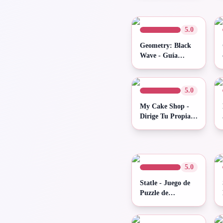
de Spunky Juego
5.0
Geometry: Black
Wave - Guía
rápida de juego
arcade rítmico
5.0
My Cake Shop -
Dirige Tu Propia
Panadería 3D
Online | Spunky
Play
5.0
Statle - Juego de
Puzzle de
Pokemon Gratis
Online | Spunky
Play