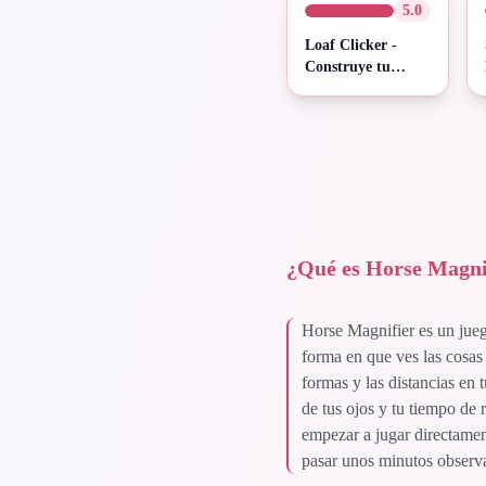
5.0
Loaf Clicker -
Construye tu
imperio panadero
en este clicker
inactivo
¿Qué es Horse Magni
Horse Magnifier es un jueg
forma en que ves las cosas
formas y las distancias en
de tus ojos y tu tiempo de
empezar a jugar directamen
pasar unos minutos observ