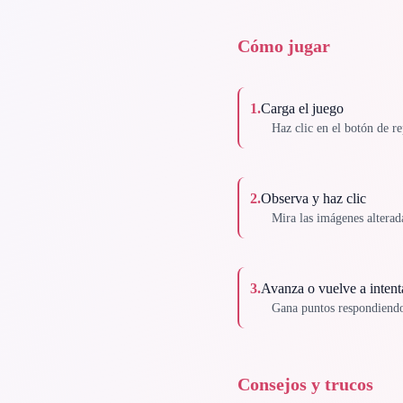
Cómo jugar
1
.
Carga el juego
Haz clic en el botón de re
2
.
Observa y haz clic
Mira las imágenes alterada
3
.
Avanza o vuelve a intent
Gana puntos respondiendo c
Consejos y trucos