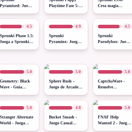
Pyramixed: Juega
Playtime Fase 5:
Crea magia
a Sprunki
Juega a Sprunki
musical con
Pyramixed en
Poppy Playtime
Sprunki 1996 en
Spunky Jugar
Fase 5 en Spunky
Spunky Juego
4.5
4.9
4.5
Juega
Sprunki Phase 1.5:
Sprunki
Sprunki
Juega a Sprunki
Pyraminx: Juega
Parodybox: Juega
Phase 1.5 en
Sprunki Pyraminx
a Sprunki
Spunky Jugar
en Spunky Juegos
Parodybox en
Spunky Play
5.0
5.0
5.0
Geometry: Black
Sphere Rush –
CaptchaWare -
Wave - Guía
Juego de Arcade
Resuelve
rápida de juego
de Velocidad
microjuegos de
arcade rítmico
Gratis en Línea |
CAPTCHA online
Spunky Play
| Spunky Play
5.0
4.8
5.0
Stranger Alternate
Bucket Smash -
FNAF Help
World - Juega
Juego Casual
Wanted 2 - Juega
Gratis Online al
Gratis Online |
Gratis Online |