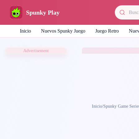
Spunky Play
Inicio
Nuevos Spunky Juego
Juego Retro
Nuev
Advertisement
Inicio
/
Spunky Game Serie