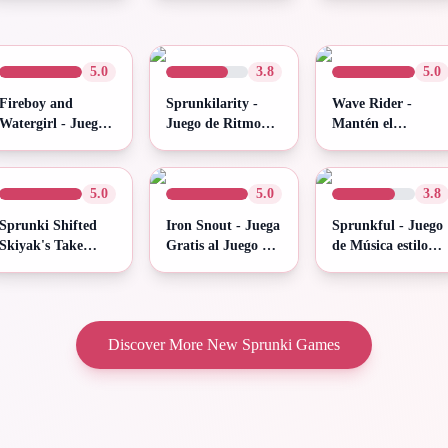
Juego de
Spunky Play
Spunky Play
Supervivencia
5.0
3.8
5.0
Fireboy and
Sprunkilarity -
Wave Rider -
Watergirl - Juega
Juego de Ritmo
Mantén el
Gratis en tu
Gratis en Línea |
Equilibrio Sobre el
Navegador |
Juega en el
Agua en Línea |
Spunky Play
Navegador
Spunky Play
5.0
5.0
3.8
Sprunki Shifted
Iron Snout - Juega
Sprunkful - Juego
Skiyak's Take
Gratis al Juego de
de Música estilo
Phase 3 - Juego de
Peleas de Cerdos
Sprunki Gratis en
Ritmo Gratis
en Línea
Línea | Spunky
Play
Discover More New Sprunki Games