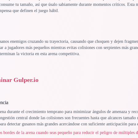
consume tu tamaño, así que úsalo sabiamente durante momentos críticos. Esta 
mpensa que definen el juego hábil.
usanos enemigos cruzando su trayectoria, causando que choquen y dejen fragmen
r a jugadores más pequeños mientras evitas colisiones con serpientes más gran
terminan la victoria en esta arena competitiva.
inar Gulper.io
encia
rena durante el crecimiento temprano para minimizar ángulos de amenaza y rec
ongestión central donde las colisiones son frecuentes hasta que alcances tamaño
ara detectar gusanos más grandes acercándose con suficiente anticipación para 
s bordes de la arena cuando seas pequeño para reducir el peligro de múltiples 