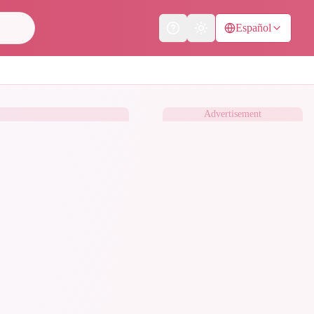
Español
Help
Theme
Advertisement