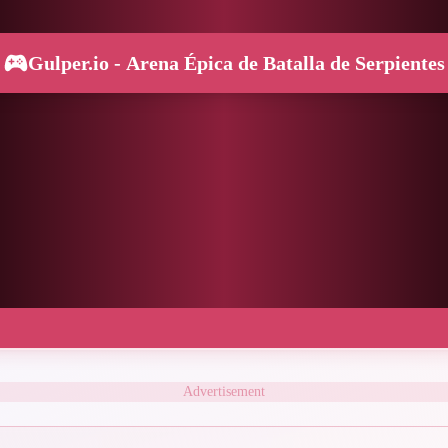
Gulper.io - Arena Épica de Batalla de Serpientes
Advertisement