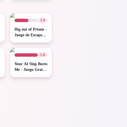
simulación de
puzzles online
3.0
Dig out of Prison -
Juego de Escape
con Puzles |
Spunky Play
5.0
Your AI Slop Bores
Me - Juego Gratis
en el Navegador