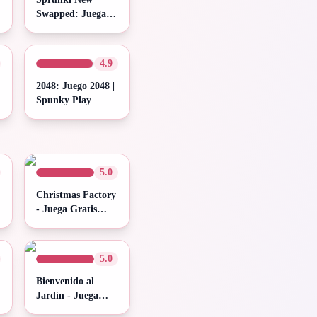
Swapped: Juega
Sprunki New
Swapped en
Spunky Jugar
4.9
ahora
2048: Juego 2048 |
Spunky Play
5.0
Christmas Factory
- Juega Gratis
Online | Spunky
Play
5.0
Bienvenido al
Jardín - Juega
gratis al juego de