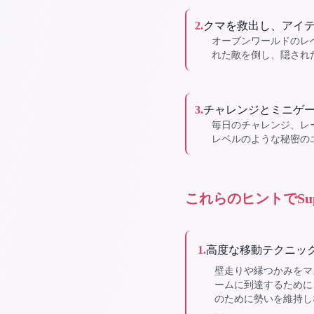
2
.
クマを救出し、アイ
オープンワールドのレ
れた敵を倒し、隠され
3
.
チャレンジとミニゲ
毎日のチャレンジ、レ
レベルのような秘密の
これらのヒントでSuper
1
.
高度な移動テクニッ
壁走りや縁つかみをマ
ームに到達するために
のために勢いを維持し