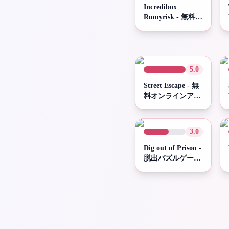
Incredibox
Rumyrisk - 無料オ
ンラインリズムビ
ートモッド
5.0
Street Escape - 無
料オンラインアー
ケードドライビン
グゲーム | Spunky
Play
3.0
Dig out of Prison -
脱出パズルゲーム
| Spunky Play