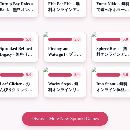
Turnip Boy Robs a
Fish Eat Fish - 無
Yume Nikki - 無料
Bank - 無料オンラ
料オンラインアー
で遊べるホラーア
インアクションゲ
ケードサバイバル
ドベンチャーゲー
ーム
ゲーム | Spunky
ム | Spunky Play
Play
5.0
5.0
5.0
Sprunked Refined
Fireboy and
Sphere Rush – 無
Legacy - 無料リズ
Watergirl - ブラウ
料オンラインアー
ムサンドボックス
ザで無料でプレイ
ケードスピードゲ
| Spunky Play
ーム | Spunky
Play
5.0
5.0
5.0
Loaf Clicker - の
Wacky Steps - 無
Iron Snout - 無料
んびりクリックで
料オンラインリズ
オンライン豚格闘
パン屋さん帝国を
ムアーケードゲー
ゲーム
築こう
ム | Spunky Play
Discover More New Sprunki Games