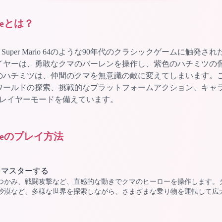
tureとは？
ntureは、Super Mario 64のような90年代のクラシックゲームに
イヤーは、勇敢なクマのバーレンを操作し、紫色のハチミツの
のハチミツは、仲間のクマを無意識の敵に変えてしまいます。
ワールドの探索、挑戦的なプラットフォームアクション、キャ
プレイヤーモードを備えています。
ntureのプレイ方法
をマスターする
つかみ、戦闘攻撃など、直感的な動きでクマのヒーローを操作します。
砂漠など、多様な世界を探索しながら、さまざまな乗り物を運転して広