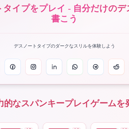
タイプをプレイ - 自分だけの
書こう
デスノートタイプのダークなスリルを体験しよう
力的なスパンキープレイゲームを