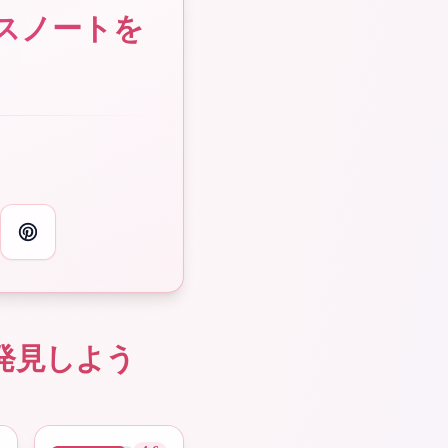
デスノートを
発見しよう