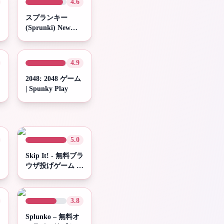
4.6
スプランキー
(Sprunki) New
Swapped: スプラ
ンキー(spunky)
Playでスプランキ
4.9
ー(Sprunki) New
Swappedをプレイ
2048: 2048 ゲーム
しましょう
| Spunky Play
5.0
Skip It! - 無料ブラ
ウザ投げゲーム |
Spunky Play
3.8
Splunko – 無料オ