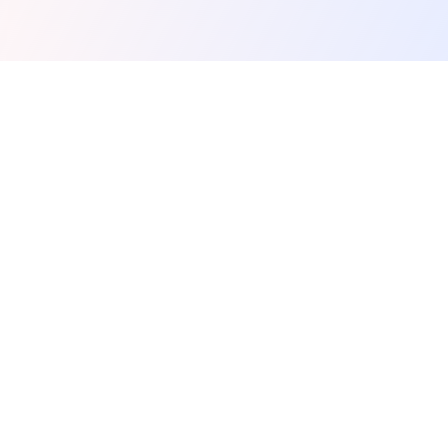
Spunky Play
Découvrez la magie de Spunky Jouer - où la musique
rencontre le jeu! Créez des pistes incroyables avec l'Édition