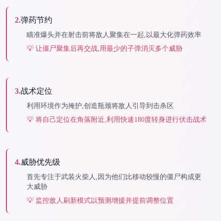
2
.
弹药节约
瞄准爆头并在射击前将敌人聚集在一起,以最大化弹药效率
💡
让僵尸聚集后再交战,用最少的子弹消灭多个威胁
3
.
战术定位
利用环境作为掩护,创造瓶颈将敌人引导到击杀区
💡
将自己定位在角落附近,利用快速180度转身进行伏击战术
4
.
威胁优先级
首先专注于武装火柴人,因为他们比移动较慢的僵尸构成更
大威胁
💡
监控敌人刷新模式以预测增援并提前调整位置