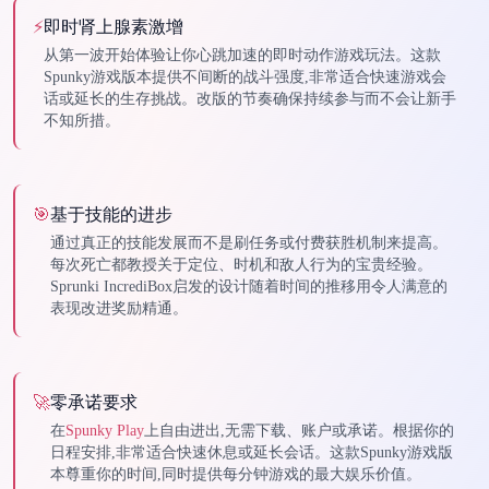
⚡
即时肾上腺素激增
从第一波开始体验让你心跳加速的即时动作游戏玩法。这款
Spunky游戏版本提供不间断的战斗强度,非常适合快速游戏会
话或延长的生存挑战。改版的节奏确保持续参与而不会让新手
不知所措。
🎯
基于技能的进步
通过真正的技能发展而不是刷任务或付费获胜机制来提高。
每次死亡都教授关于定位、时机和敌人行为的宝贵经验。
Sprunki IncrediBox启发的设计随着时间的推移用令人满意的
表现改进奖励精通。
🚀
零承诺要求
在
Spunky Play
上自由进出,无需下载、账户或承诺。根据你的
日程安排,非常适合快速休息或延长会话。这款Spunky游戏版
本尊重你的时间,同时提供每分钟游戏的最大娱乐价值。