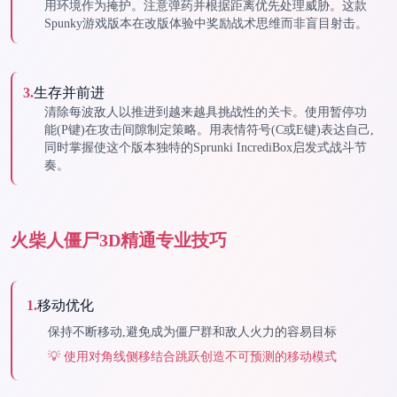
用环境作为掩护。注意弹药并根据距离优先处理威胁。这款
Spunky游戏版本在改版体验中奖励战术思维而非盲目射击。
3
.
生存并前进
清除每波敌人以推进到越来越具挑战性的关卡。使用暂停功
能(P键)在攻击间隙制定策略。用表情符号(C或E键)表达自己,
同时掌握使这个版本独特的Sprunki IncrediBox启发式战斗节
奏。
火柴人僵尸3D精通专业技巧
1
.
移动优化
保持不断移动,避免成为僵尸群和敌人火力的容易目标
💡
使用对角线侧移结合跳跃创造不可预测的移动模式