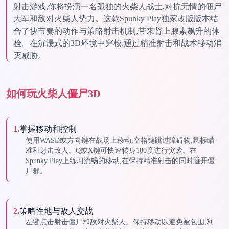
射击游戏,你将扮演一名孤独的火柴人战士,对抗无情的僵尸
大军和敌对火柴人势力。这款Spunky Play独家改版版本结
合了快节奏的动作与策略射击机制,带来肾上腺素飙升的体
验。在沉浸式的3D环境中穿梭,通过精准射击和战术移动消
灭威胁。
如何玩火柴人僵尸3D
1
.
掌握移动和控制
使用WASD或方向键在战场上移动,空格键跳过障碍物,鼠标瞄
准和射击敌人。Q或X键可快速转身180度进行突袭。在
Spunky Play上练习流畅的移动,在保持精准射击的同时避开僵
尸群。
2
.
策略性地与敌人交战
左键点击射击僵尸和敌对火柴人。保持移动以避免被包围,利