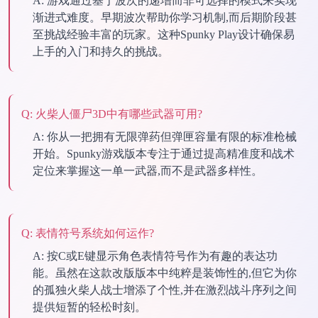
A:
游戏通过基于波次的递增而非可选择的模式来实现
渐进式难度。早期波次帮助你学习机制,而后期阶段甚
至挑战经验丰富的玩家。这种Spunky Play设计确保易
上手的入门和持久的挑战。
Q:
火柴人僵尸3D中有哪些武器可用?
A:
你从一把拥有无限弹药但弹匣容量有限的标准枪械
开始。Spunky游戏版本专注于通过提高精准度和战术
定位来掌握这一单一武器,而不是武器多样性。
Q:
表情符号系统如何运作?
A:
按C或E键显示角色表情符号作为有趣的表达功
能。虽然在这款改版版本中纯粹是装饰性的,但它为你
的孤独火柴人战士增添了个性,并在激烈战斗序列之间
提供短暂的轻松时刻。