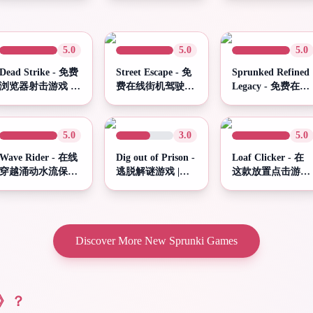
Rhythm Beat Mod
5.0
5.0
5.0
Dead Strike - 免费
Street Escape - 免
Sprunked Refined
浏览器射击游戏 |
费在线街机驾驶游
Legacy - 免费在线
Spunky Play
戏 | Spunky Play
节奏沙盒
5.0
3.0
5.0
Wave Rider - 在线
Dig out of Prison -
Loaf Clicker - 在
穿越涌动水流保持
逃脱解谜游戏 |
这款放置点击游戏
平衡 | Spunky
Spunky Play
中打造你的烘焙帝
Play
国
Discover More New Sprunki Games
》？