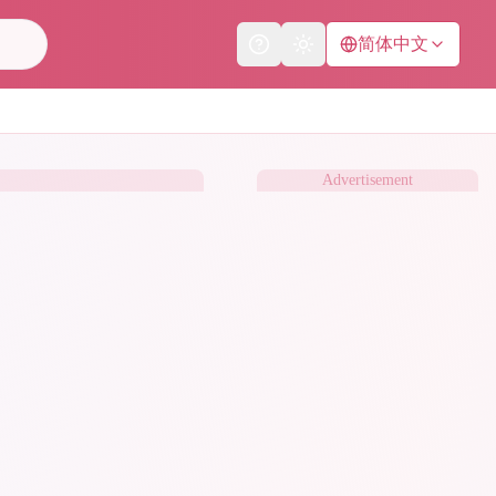
简体中文
Help
Theme
Advertisement
》