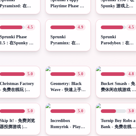
Pyramixed: 在
Playtime Phase 5:
Spunky 游戏上用
Spunky 玩上玩
在Spunky 游戏上
Sprunki 1996创造
Sprunki
玩 Sprunki Poppy
音乐魔法
Pyramixed
Playtime Phase 5
4.5
4.9
4.5
Sprunki Phase
Sprunki
Sprunki
1.5：在Spunky 游
Pyraminx: 在
Parodybox：在
戏上玩 Sprunki
Spunky 玩(Play)上
Spunky 玩Sprunki
Phase 1.5
立即玩(Play)
Parodybox
Sprunki Pyraminx
5.0
5.0
4.8
Christmas Factory
Geometry: Black
Bucket Smash - 免
- 免费在线玩 |
Wave - 快速上手的
费休闲在线游戏 |
Spunky Play
街机节奏攻略
Spunky Play
5.0
5.0
3.0
Skip It! - 免费浏览
Incredibox
Turnip Boy Robs a
器投掷游戏 |
Rumyrisk - Play
Bank - 免费在线动
Spunky Play
Free Online
作游戏