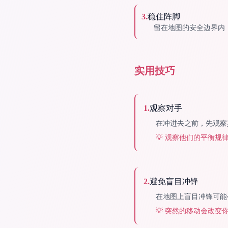
3
.
稳住阵脚
留在地图的安全边界内
实用技巧
1
.
观察对手
在冲进去之前，先观察
💡
观察他们的平衡规
2
.
避免盲目冲锋
在地图上盲目冲锋可能
💡
突然的移动会改变