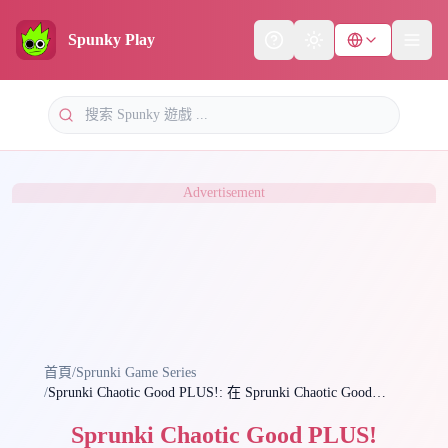
Spunky Play
Help
Theme
Advertisement
首頁
/
Sprunki Game Series
/
Sprunki Chaotic Good PLUS!: 在 Sprunki Chaotic Good
PLUS! 中盡情混音
Sprunki Chaotic Good PLUS!