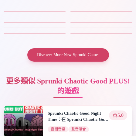
Discover More New Sprunki Games
更多類似 Sprunki Chaotic Good PLUS!
的遊戲
Sprunki Chaotic Good Night
5.0
Time：在 Sprunki Chaotic Good
Night Time 中創作音樂
夜間音樂
聲音混合