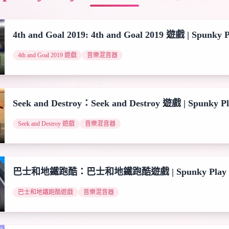
4th and Goal 2019: 4th and Goal 2019 遊戲 | Spunky P
4th and Goal 2019 遊戲
音樂混音器
Seek and Destroy：Seek and Destroy 遊戲 | Spunky P
Seek and Destroy 遊戲
音樂混音器
巴士和地鐵跑酷：巴士和地鐵跑酷遊戲 | Spunky Play
巴士和地鐵跑酷遊戲
音樂混音器