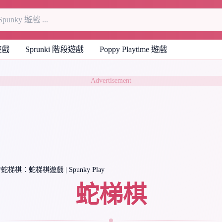
 遊戲
Sprunki 階段遊戲
Poppy Playtime 遊戲
Advertisement
/
蛇梯棋：蛇梯棋遊戲 | Spunky Play
蛇梯棋