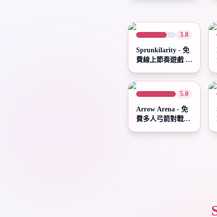
碼小遊戲
3.8
Sprunkilarity - 免
費線上節奏遊戲 |
瀏覽器直接玩
5.0
Arrow Arena - 免
費多人弓箭對戰遊
戲線上玩