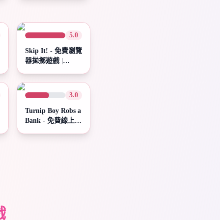
5.0
Skip It! - 免費瀏覽
器拋擲遊戲 |
Spunky Play
3.0
Turnip Boy Robs a
Bank - 免費線上動
作遊戲
戲