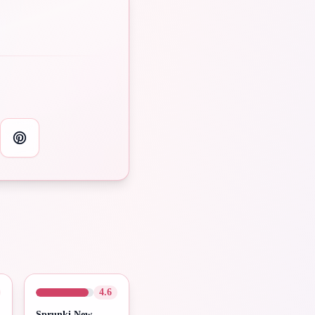
4.6
Sprunki New