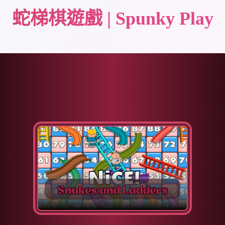
蛇梯棋遊戲 | Spunky Play