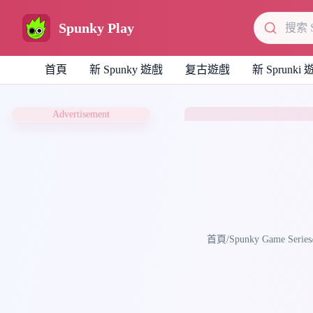
Spunky Play
首頁
新 Spunky 遊戲
复古遊戲
新 Sprunki
Advertisement
首頁
/
Spunky Game Series