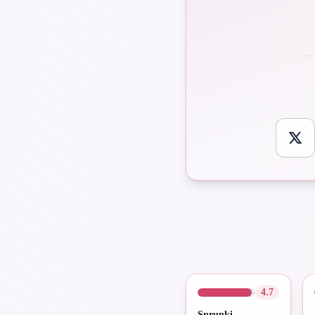
4.7
Sprunki