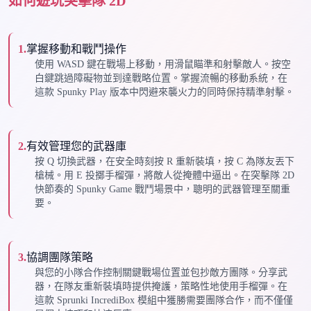
如何遊玩突擊隊 2D
1
.
掌握移動和戰鬥操作
使用 WASD 鍵在戰場上移動，用滑鼠瞄準和射擊敵人。按空
白鍵跳過障礙物並到達戰略位置。掌握流暢的移動系統，在
這款 Spunky Play 版本中閃避來襲火力的同時保持精準射擊。
2
.
有效管理您的武器庫
按 Q 切換武器，在安全時刻按 R 重新裝填，按 C 為隊友丟下
槍械。用 E 投擲手榴彈，將敵人從掩體中逼出。在突擊隊 2D
快節奏的 Spunky Game 戰鬥場景中，聰明的武器管理至關重
要。
3
.
協調團隊策略
與您的小隊合作控制關鍵戰場位置並包抄敵方團隊。分享武
器，在隊友重新裝填時提供掩護，策略性地使用手榴彈。在
這款 Sprunki IncrediBox 模組中獲勝需要團隊合作，而不僅僅