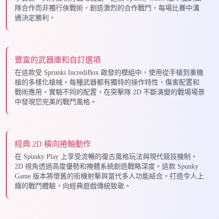
隊合作而非獨行俠戰術，創造激烈的合作戰鬥，每場比賽中溝
通決定勝利。
豐富的武器庫和自訂選項
在這款受 Sprunki IncrediBox 啟發的模組中，使用從手槍到重機
槍的多樣化槍械。每種武器都有獨特的操作特性、傷害配置和
戰術應用。實驗不同的配置，在突擊隊 2D 不斷演變的戰場場景
中發現您完美的戰鬥風格。
經典 2D 橫向捲軸動作
在 Spunky Play 上享受流暢的復古風格玩法與現代競技機制。
2D 視角透過高度優勢和掩體系統創造戰略深度。這款 Spunky
Game 版本將懷舊的街機射擊與當代多人功能結合，打造令人上
癮的戰鬥體驗，向經典遊戲傳統致敬。