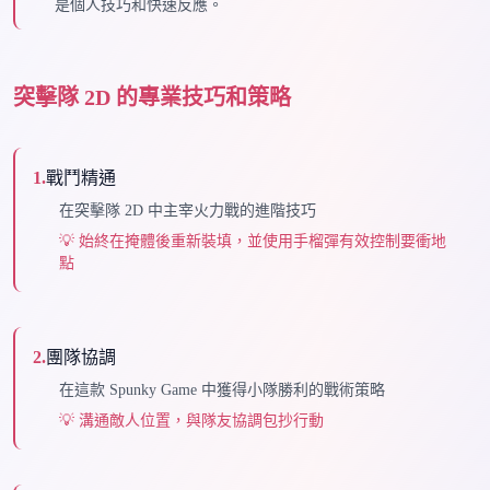
是個人技巧和快速反應。
突擊隊 2D 的專業技巧和策略
1
.
戰鬥精通
在突擊隊 2D 中主宰火力戰的進階技巧
💡
始終在掩體後重新裝填，並使用手榴彈有效控制要衝地
點
2
.
團隊協調
在這款 Spunky Game 中獲得小隊勝利的戰術策略
💡
溝通敵人位置，與隊友協調包抄行動