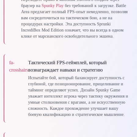
браузер на
Spunky Play
без требований к загрузке. Battle
Area предлагает полный FPS-опыт немедленно, позволяя
вам сосредоточиться на тактическом бою, а не на
процедурах настройки. Эта доступность Sprunki
IncrediBox Mod Edition означает, что вы всегда в одном
клике от марсианского освободительного экшена.
fa-
Тактический FPS-геймплей, который
crosshairs
вознаграждает навыки и стратегию
Испытайте бой, который балансирует доступность с
глубиной, где позиционирование, прицеливание и
тайминг определяют успех. Дизайн Spunky Game
уважает интеллект игрока через тактику окружения и
умные столкновения с врагами, а не искусственную
сложность. Каждое прохождение улучшает вашу
боевую квалификацию и стратегическое мышление.