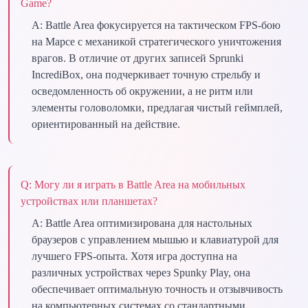
Game?
A:
Battle Area фокусируется на тактическом FPS-бою
на Марсе с механикой стратегического уничтожения
врагов. В отличие от других записей Sprunki
IncrediBox, она подчеркивает точную стрельбу и
осведомленность об окружении, а не ритм или
элементы головоломки, предлагая чистый геймплей,
ориентированный на действие.
Q:
Могу ли я играть в Battle Area на мобильных
устройствах или планшетах?
A:
Battle Area оптимизирована для настольных
браузеров с управлением мышью и клавиатурой для
лучшего FPS-опыта. Хотя игра доступна на
различных устройствах через Spunky Play, она
обеспечивает оптимальную точность и отзывчивость
на компьютерных системах со стандартными