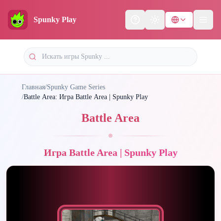
Spunky Play
Help
Theme
Главная
/
Spunky Game Series
/
Battle Area: Игра Battle Area | Spunky Play
Battle Area
Игра Battle Area | Spunky Play