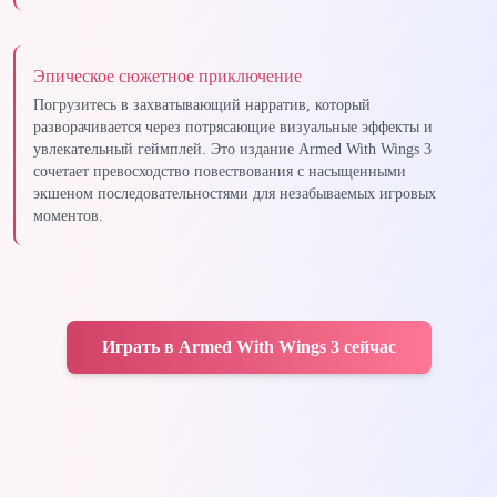
Эпическое сюжетное приключение
Погрузитесь в захватывающий нарратив, который
разворачивается через потрясающие визуальные эффекты и
увлекательный геймплей. Это издание Armed With Wings 3
сочетает превосходство повествования с насыщенными
экшеном последовательностями для незабываемых игровых
моментов.
Играть в Armed With Wings 3 сейчас