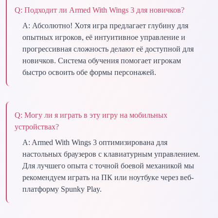
Q:
Подходит ли Armed With Wings 3 для новичков?
A:
Абсолютно! Хотя игра предлагает глубину для
опытных игроков, её интуитивное управление и
прогрессивная сложность делают её доступной для
новичков. Система обучения помогает игрокам
быстро освоить обе формы персонажей.
Q:
Могу ли я играть в эту игру на мобильных
устройствах?
A:
Armed With Wings 3 оптимизирована для
настольных браузеров с клавиатурным управлением.
Для лучшего опыта с точной боевой механикой мы
рекомендуем играть на ПК или ноутбуке через веб-
платформу Spunky Play.