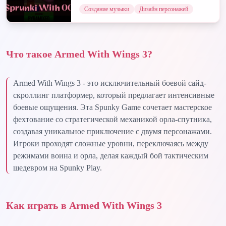
OC на Spunky(спрунки) играть
Создание музыки
Дизайн персонажей
Что такое Armed With Wings 3?
Armed With Wings 3 - это исключительный боевой сайд-
скроллинг платформер, который предлагает интенсивные
боевые ощущения. Эта Spunky Game сочетает мастерское
фехтование со стратегической механикой орла-спутника,
создавая уникальное приключение с двумя персонажами.
Игроки проходят сложные уровни, переключаясь между
режимами воина и орла, делая каждый бой тактическим
шедевром на Spunky Play.
Как играть в Armed With Wings 3