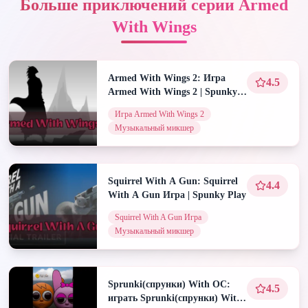
Больше приключений серии Armed
With Wings
Armed With Wings 2: Игра
4.5
Armed With Wings 2 | Spunky
Play
Игра Armed With Wings 2
Музыкальный микшер
Squirrel With A Gun: Squirrel
4.4
With A Gun Игра | Spunky Play
Squirrel With A Gun Игра
Музыкальный микшер
Sprunki(спрунки) With OC:
4.5
играть Sprunki(спрунки) With