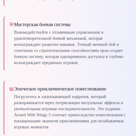
🎯
Мастерская боевая система
Взаимодействуйте с отзывчивым управлением и
удовлетворительной боевой механикой, которая
вознаграждает развитие навыков. Точный мечевой бой в
сочетании со стратегическими способностями орла создает
боевую систему, которая одновременно доступна и глубоко
вознаграждает преданных игроков.
📖
Эпическое приключенческое повествование
Погрузитесь в захватывающий нарратив, который
разворачивается через потрясающие визуальные эффекты и
увлекательные игровые последовательности. Это издание
Armed With Wings 3 сочетает превосходство повествования с
насыщенными экшеном приключениями для незабываемых
игровых моментов.