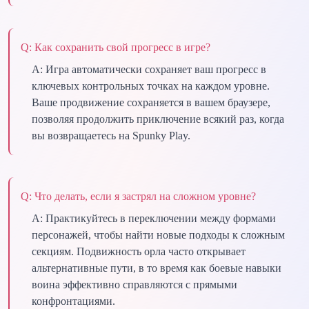
Q:
Как сохранить свой прогресс в игре?
A:
Игра автоматически сохраняет ваш прогресс в
ключевых контрольных точках на каждом уровне.
Ваше продвижение сохраняется в вашем браузере,
позволяя продолжить приключение всякий раз, когда
вы возвращаетесь на Spunky Play.
Q:
Что делать, если я застрял на сложном уровне?
A:
Практикуйтесь в переключении между формами
персонажей, чтобы найти новые подходы к сложным
секциям. Подвижность орла часто открывает
альтернативные пути, в то время как боевые навыки
воина эффективно справляются с прямыми
конфронтациями.