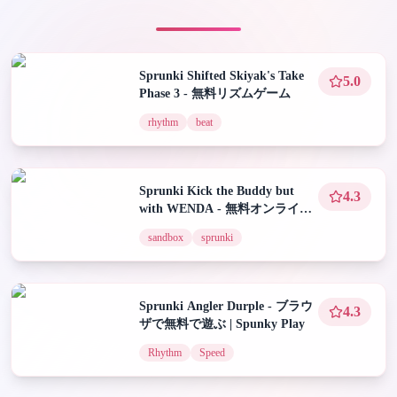
Sprunki Shifted Skiyak's Take
5.0
Phase 3 - 無料リズムゲーム
rhythm
beat
Sprunki Kick the Buddy but
4.3
with WENDA - 無料オンライン
プレイ
sandbox
sprunki
Sprunki Angler Durple - ブラウ
4.3
ザで無料で遊ぶ | Spunky Play
Rhythm
Speed