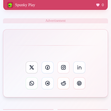
Spunky Play
0
Advertisement