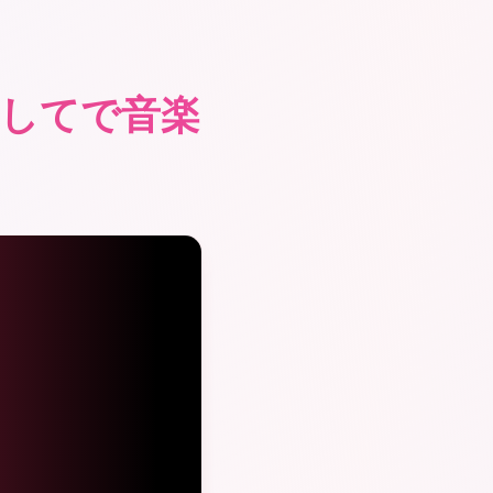
電話してで音楽