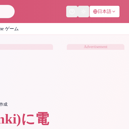
日本語
Help
Theme
time ゲーム
Advertisement
を作成
ki)に電