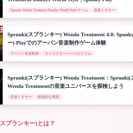
Sprunki Wenda Treatment Dandys World Style ゲーム
音楽ミキサー
Sprunki(スプランキー) Wenda Treatment 4.0: Sp
ー) Playでのアーバン音楽制作ゲーム体験
アーバン音楽制作
キャラクターベースのリズム
Sprunki(スプランキー) Wenda Treatment：Sprun
Wenda Treatmentの音楽ユニバースを探検しよう
音楽ミキサー
創造的な表現
unki(スプランキー)とは？