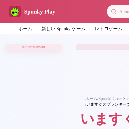
Spunky Play
ホーム
新しい Spunky ゲーム
レトロゲーム
Advertisement
ホーム
/
Sprunki Game Ser
/
いますぐスプランキー(Sp
いますぐ