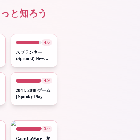
いてもっと知ろう
4.6
スプランキー
(Sprunki) New
Swapped: スプラ
ンキー(spunky)
Playでスプランキ
4.9
ー(Sprunki) New
Swappedをプレイ
2048: 2048 ゲーム
しましょう
| Spunky Play
5.0
CaptchaWare - 変