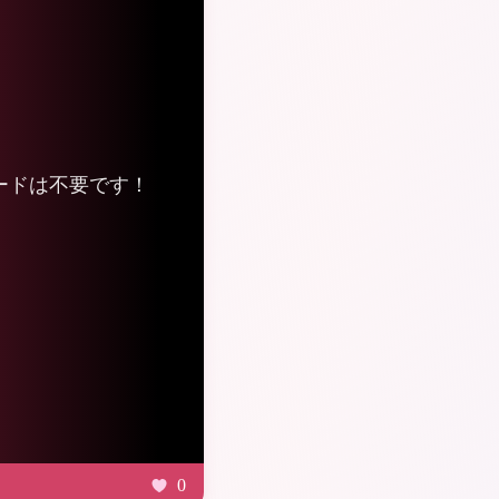
ンロードは不要です！
0