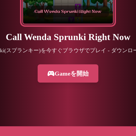
Call Wenda Sprunki Right Now
a Sprunki(スプランキー)を今すぐブラウザでプレイ - ダウ
Gameを開始