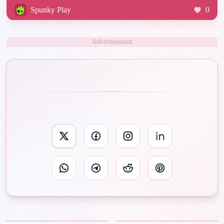
Spunky Play
0
Advertisement