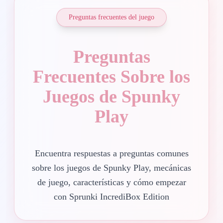
Preguntas frecuentes del juego
Preguntas
Frecuentes Sobre los
Juegos de Spunky
Play
Encuentra respuestas a preguntas comunes
sobre los juegos de Spunky Play, mecánicas
de juego, características y cómo empezar
con Sprunki IncrediBox Edition