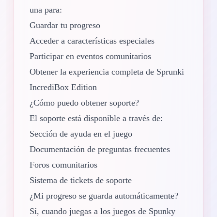
una para:
Guardar tu progreso
Acceder a características especiales
Participar en eventos comunitarios
Obtener la experiencia completa de Sprunki
IncrediBox Edition
¿Cómo puedo obtener soporte?
El soporte está disponible a través de:
Sección de ayuda en el juego
Documentación de preguntas frecuentes
Foros comunitarios
Sistema de tickets de soporte
¿Mi progreso se guarda automáticamente?
Sí, cuando juegas a los juegos de Spunky