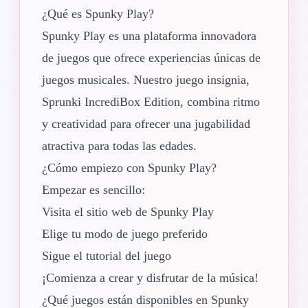
¿Qué es Spunky Play?
Spunky Play es una plataforma innovadora
de juegos que ofrece experiencias únicas de
juegos musicales. Nuestro juego insignia,
Sprunki IncrediBox Edition, combina ritmo
y creatividad para ofrecer una jugabilidad
atractiva para todas las edades.
¿Cómo empiezo con Spunky Play?
Empezar es sencillo:
Visita el sitio web de Spunky Play
Elige tu modo de juego preferido
Sigue el tutorial del juego
¡Comienza a crear y disfrutar de la música!
¿Qué juegos están disponibles en Spunky