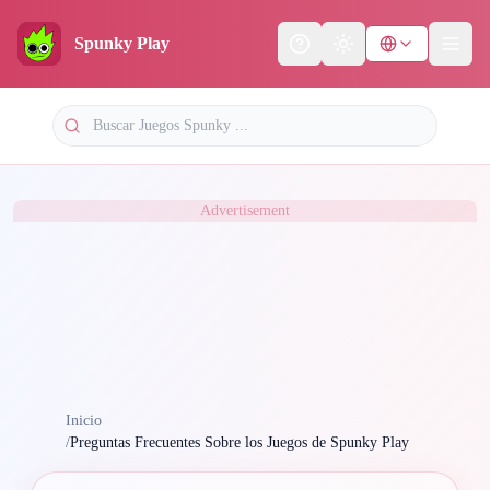
Spunky Play
Help
Theme
Advertisement
Inicio
/
Preguntas Frecuentes Sobre los Juegos de Spunky Play