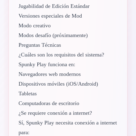
Jugabilidad de Edición Estándar
Versiones especiales de Mod
Modo creativo
Modos desafío (próximamente)
Preguntas Técnicas
¿Cuáles son los requisitos del sistema?
Spunky Play funciona en:
Navegadores web modernos
Dispositivos móviles (iOS/Android)
Tabletas
Computadoras de escritorio
¿Se requiere conexión a internet?
Sí, Spunky Play necesita conexión a internet
para: