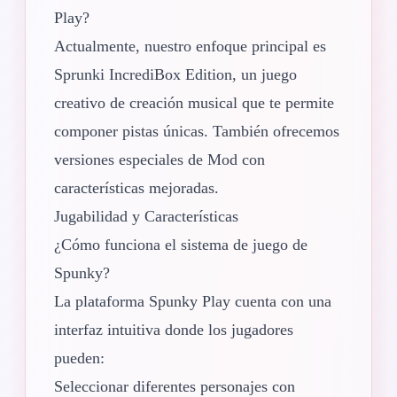
Play?
Actualmente, nuestro enfoque principal es
Sprunki IncrediBox Edition, un juego
creativo de creación musical que te permite
componer pistas únicas. También ofrecemos
versiones especiales de Mod con
características mejoradas.
Jugabilidad y Características
¿Cómo funciona el sistema de juego de
Spunky?
La plataforma Spunky Play cuenta con una
interfaz intuitiva donde los jugadores
pueden:
Seleccionar diferentes personajes con